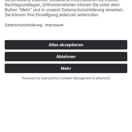
Homepage
Musiklabel
Musikverlag
Musikproduktionen
Musikvideoproduktionen
Label-Künstler
Releases
Unser Team
Serviceangebote
Presse
Bemusterungsportal