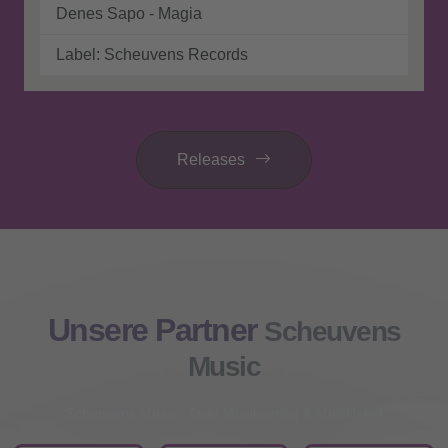
Mehr Informationen
Denes Sapo - Magia
Label: Scheuvens Records
Akzeptieren
powered by
Usercentrics Consent
Management Platform
&
eRecht24
Releases
Unsere Partner
Scheuvens
Music
Scheuvens Music - Dein Musikverlag & Musiklabel