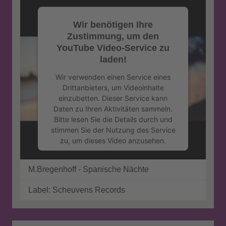
Wir benötigen Ihre
Zustimmung, um den
YouTube Video-Service zu
laden!
Wir verwenden einen Service eines
Drittanbieters, um Videoinhalte
einzubetten. Dieser Service kann
Daten zu Ihren Aktivitäten sammeln.
Bitte lesen Sie die Details durch und
stimmen Sie der Nutzung des Service
zu, um dieses Video anzusehen.
Mehr Informationen
M.Bregenhoff - Spanische Nächte
Label: Scheuvens Records
Akzeptieren
powered by
Usercentrics Consent
Management Platform
&
eRecht24